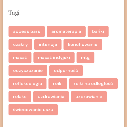
Tagi
access bars
aromaterapia
bańki
czakry
intencja
konchowanie
masaż
masaż indyjski
mtg
oczyszczanie
odporność
refleksologia
reiki
reiki na odległość
relaks
uzdrawiania
uzdrawianie
świecowanie uszu