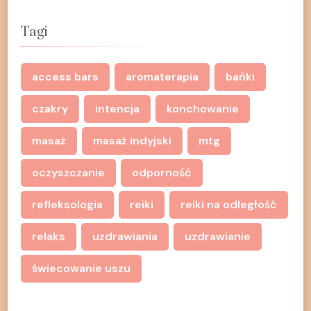
Tagi
access bars
aromaterapia
bańki
czakry
intencja
konchowanie
masaż
masaż indyjski
mtg
oczyszczanie
odporność
refleksologia
reiki
reiki na odległość
relaks
uzdrawiania
uzdrawianie
świecowanie uszu